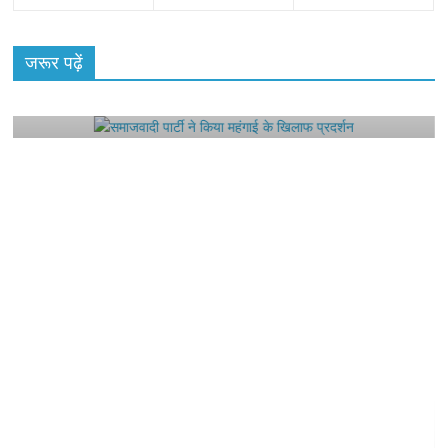
All Rights News
Bareilly
Uttar Pradesh
राजनीति
हॉट
राजनीतिक
जरूर पढ़ें
समाजवादी पार्टी ने किया महंगाई के खिलाफ प्रदर्शन
August 4, 2021
Editor All Rights
0