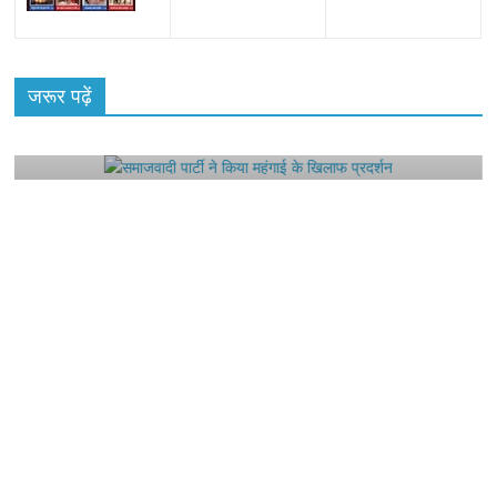
All Rights News
Bareilly
Uttar Pradesh
राजनीति
हॉट
राजनीतिक
जरूर पढ़ें
समाजवादी पार्टी ने किया महंगाई के खिलाफ प्रदर्शन
August 4, 2021
Editor All Rights
0