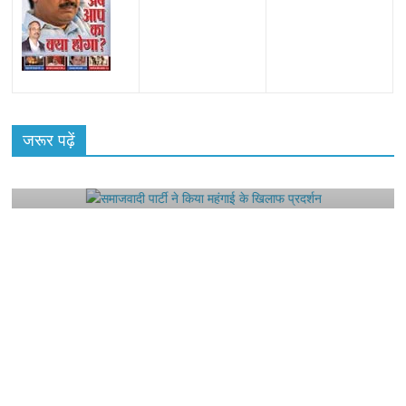
All Rights News
Bareilly
Uttar Pradesh
राजनीति
हॉट
राजनीतिक
जरूर पढ़ें
समाजवादी पार्टी ने किया महंगाई के खिलाफ प्रदर्शन
August 4, 2021
Editor All Rights
0